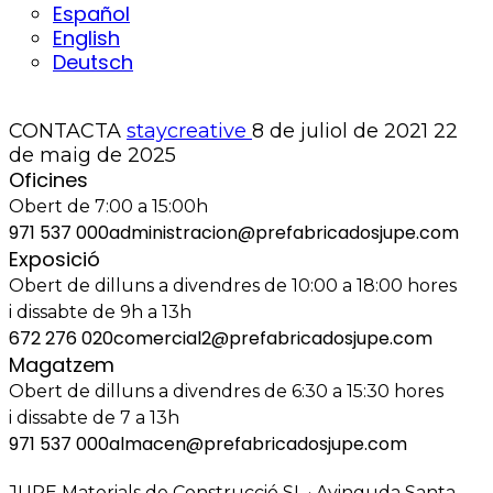
Español
English
Deutsch
CONTACTA
staycreative
8 de juliol de 2021
22
de maig de 2025
Oficines
Obert de 7:00 a 15:00h
971 537 000
administracion@prefabricadosjupe.com
Exposició
Obert de dilluns a divendres de 10:00 a 18:00 hores
i dissabte de 9h a 13h
672 276 020
comercial2@prefabricadosjupe.com
Magatzem
Obert de dilluns a divendres de 6:30 a 15:30 hores
i dissabte de 7 a 13h
971 537 000
almacen@prefabricadosjupe.com
JUPE Materials de Construcció SL · Avinguda Santa