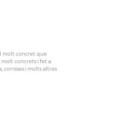
il molt concret que
 molt concrets i fet a
s, cornises i molts altres